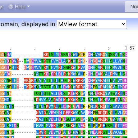
gs
Help
omain, displayed in
    .         .         .         .         :      ] 57

GG
N
D
A
-------------
KK
TS
L
Y
D
SSS
D
S
WI
P
G
P
-
D
M
Q
VA
R
G
Y
QSS
A
T
M
S
D
GG
Y
D
P
D
V
R
--
T
W
G
E
MVA
T
K
TT
FV
Y
E
LA
S
K
N
W
T
R
M
G
-
D
M
R
C
A
R
S
HH
S
LLVF
N
D
GG
C
D
P
H
I
R
--
C
W
G
E
MVA
T
K
M
T
FV
Y
R
L
SSN
K
W
T
R
VA
-
D
M
H
S
A
R
S
HH
S
MVVF
N
D
GG
F
D
G
---------
Q
A
TT
K
E
S
E
R
L
D
L
R
S
K
MW
Q
AL
P
-
D
M
S
E
A
K
S
AL
R
MV
T
L
S
D
GG
Y
N
P
L
H
C
--
RK
G
K
M
Q
A
T
A
TT
F
Q
L
T
V
QT
K
Q
W
RKR
A
-
D
M
R
Y
A
R
A
HH
N
V
T
VM
DE
GG
Y
N
P
L
H
C
--
I
K
G
K
M
Q
A
TSTT
F
Q
L
T
L
D
V
K
Q
W
RRR
A
-
D
M
P
S
A
R
A
HH
G
V
T
IM
DE
GG
F
N
G
---------
TQQ
F
QTT
VLF
D
L
ST
K
E
W
R
S
G
A
-
N
M
N
D
KR
C
Y
V
TS
A
R
I
N
D
GG
MI
N
---------
N
R
H
V
Y
S
V
S
R
V
D
L
K
T
KK
W
K
T
V
T
-
N
M
SS
L
K
S
E
V
ST
C
V
N
D
G
GG
Y
N
F
N
--------
N
I
S
L
N
K
V
Y
K
I
N
I
E
H
R
T
C
V
E
L
P
-
P
MI
K
N
R
C
H
F
S
LAVI
DD
GG
Q
A
P
----------
K
AI
R
S
V
E
W
Y
D
L
R
EE
K
W
Y
Q
AA
-
E
M
P
N
RR
C
R
S
G
L
S
VL
G
D
GG
Q
A
P
----------
K
AI
TN
V
D
LF
D
P
D
SQ
LW
SS
C
A
-
S
L
P
Q
RR
C
R
S
G
V
S
M
C
N
G
GG
L
S
FI
D
N
------
I
H
VF
T
MV
E
K
Y
N
P
H
SN
K
W
T
V
E
K
-
S
L
P
F
P
R
F
NSS
L
C
II
ED
GG
F
N
G
S
---------
L
R
V
R
T
V
D
V
Y
D
P
A
T
D
Q
WA
N
C
S
-
N
M
E
A
RR
ST
L
G
VAAL
N
G