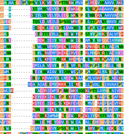
GG
H
T
AA
T
G
C
L
P
A
S
P
S
V
S
L
K
Q
V
E
Q
Y
D
P
TTN
K
W
T
MVA
-
P
L
R
E
G
V
SN
AAVV
S
A
K
L
GG
--
Y
--------
D
ST
Y
M
NS
V
E
V
Y
D
T
D
Q
G
E
W
K
D
G
P
-
S
L
Q
R
P
R
A
D
AAVV
P
C
N
G
GG
--
Y
--------
D
S
I
Y
L
SS
V
E
L
Y
D
L
EE
G
T
W
K
N
G
P
-
S
L
NN
C
R
A
N
AAVVA
C
Y
G
GG
H
D
G
---------
TQS
L
D
T
V
E
IL
D
S
P
SSQ
W
R
V
G
P
-
T
L
TT
P
R
A
NT
H
AVV
T
A
G
GG
Y
F
G
---------
I
Q
R
C
K
T
L
D
C
Y
D
P
T
L
D
VW
NS
I
T
-
T
V
P
Y
S
LI
P
T
AFV
ST
W
K
GG
H
S
-----------
E
T
D
TTT
E
Y
LL
P
N
H
D
Q
W
Q
F
G
P
-
ST
YY
P
HY
K
S
C
ALVF
G
R
GG
I
S
E
-----------
DD
K
T
I
E
I
Y
S
Y
EE
NT
W
S
I
G
N
-
AM
N
Y
S
H
F
GG
C
IA
YHH
G
GG
M
NN
---------
G
S
WL
NN
V
E
M
Y
D
R
E
K
N
L
RR
D
C
N
-
K
M
KR
G
R
T
R
TS
A
G
I
H
NN
GG
M
NN
---------
G
T
Y
L
N
R
V
E
MF
D
K
E
K
G
I
R
V
E
C
T
-
R
LM
H
G
R
T
R
TS
A
C
I
H
ED
GG
T
H
N
---------
G
Q
FL
N
K
F
E
YY
NQ
KK
N
A
R
C
M
G
A
-
N
L
N
H
KR
T
K
P
AA
G
F
H
N
G
GG
F
N
G
---------
D
MILA
S
V
E
V
Y
N
-
P
I
G
N
VF
S
R
T
V
D
L
P
Y
P
I
T
G
H
C
LL
N
H
G
N
GG
WM
N
---------
N
E
I
H
NN
AIAV
N
Y
I
SNN
WI
P
I
P
-
P
M
NS
P
R
L
Y
A
S
G
I
P
A
NN
GG
R
G
S
--------
E
N
G
V
S
K
D
VWV
Y
D
T
L
H
EE
W
S
K
AA
-
P
MLVA
R
F
G
H
G
S
A
E
L
K
H
GG
M
SS
-------
V
E
A
S
AIA
E
T
E
M
Y
D
RKR
N
II
Q
R
C
S
-
LL
P
VAL
T
G
IAVAAI
P
A
GG
WL
H
R
---------
Q
A
C
D
R
I
E
WF
D
P
E
NN
C
W
K
V
SQQ
K
L
P
TT
LA
YH
G
S
AIV
D
G
GG
F
N
G
---------
K
E
Y
EE
K
I
E
K
L
S
E
P
G
Q
K
F
E
IV
G
-
D
M
Q
G
S
R
A
G
F
G
S
C
AF
R
G
GG
F
N
G
---------
K
D
Y
EE
T
I
E
K
L
S
D
S
K
D
K
F
E
V
C
G
-
N
MV
G
-
R
A
G
F
G
A
C
VF
R
G
GG
F
N
G
---------
K
SN
EE
S
I
E
K
I
S
A
S
G
N
E
F
E
IF
G
-
E
M
E
GG
R
S
G
F
G
A
C
VF
Q
G
GG
F
D
G
---------
A
E
R
QN
K
IWMW
H
-
R
T
G
E
W
QQ
R
P
E
K
LI
Y
G
R
STS
AA
C
S
Y
K
G
A
G
F
D
G
---------
E
NN
L
C
S
M
E
Q
Y
DD
V
T
D
S
W
T
IA
T
-
AL
T
C
H
E
GG
V
G
V
G
VI
P
M
GG
S
W
S
--------
GG
VF
E
K
N
G
E
V
Y
S
P
SS
K
T
W
TS
L
P
-
N
A
K
V
N
P
ML
T
A
D
K
Q
G
L
Y