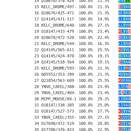
14 Q18670/378-424  100.0%  21.3%    
Y
V
Y
TT
15 KELC_DROME/497- 100.0%  21.3%    
C
I
Y
AV
16 Q18670/425-471  100.0%  21.3%    
VL
Y
AV
17 Q14145/471-517  100.0%  14.9%    
LL
Y
AV
18 KELC_DROME/640- 100.0%  27.1%    
LL
Y
VV
19 O18147/433-479  100.0%  23.4%    
R
L
Y
V
C
20 Q18670/472-520  100.0%  22.4%    
D
I
Y
AI
21 KELC_DROME/544- 100.0%  16.3%    
LL
Y
AV
22 Q14145/565-611  100.0%  25.5%    
R
I
Y
VL
23 Q14145/424-470  100.0%  19.1%    
H
I
Y
AV
24 Q14145/518-564  100.0%  19.1%    
C
I
Y
AA
25 KELC_DROME/593- 100.0%  21.3%    
IL
Y
R
V
26 Q05552/353-399  100.0%  21.3%    
MI
Y
AI
27 Q21854/563-609  100.0%  25.5%    
K
VFAV
28 YNV6_CAEEL/308- 100.0%  23.4%    
LIFA
C
29 YNV6_CAEEL/404- 100.0%  23.4%    
V
C
MII
30 MIPP_MOUSE/84-1 100.0%  29.2%    
LI
Y
AV
31 O18147/338-385  100.0%  25.0%    
LIVAI
32 O18147/527-573  100.0%  27.7%    
K
I
Y
VA
33 YNV6_CAEEL/355- 100.0%  27.1%    
K
IVVI
34 O17698/472-519  100.0%  20.8%    
R
I
Y
IA
35 O17700/376-423  100.0%  22.9%    
R
I
Y
IA