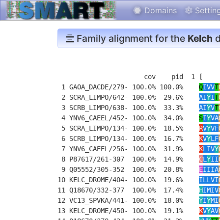
Domains
Settin
Family alignment for the
Kelch
d
                      cov    pid  1 [    
 1 GAOA_DACDE/279- 100.0% 100.0%    
Q
IVV
T
 2 SCRA_LIMPO/642- 100.0%  29.6%    
AI
Y
I
T
 3 SCRB_LIMPO/638- 100.0%  33.3%    
AI
Y
V
T
 4 YNV6_CAEEL/452- 100.0%  34.0%    
S
I
Y
VA
 5 SCRA_LIMPO/134- 100.0%  18.5%    
R
V
Y
VF
 6 SCRB_LIMPO/134- 100.0%  16.7%    
K
V
Y
LF
 7 YNV6_CAEEL/256- 100.0%  31.9%    
K
LIV
Y
 8 P87617/261-307  100.0%  14.9%    
C
L
Y
II
 9 Q05552/305-352  100.0%  20.8%    
E
IIIA
10 KELC_DROME/404- 100.0%  19.6%    
ILLVI
11 Q18670/332-377  100.0%  17.4%    
H
IMIV
12 VC13_SPVKA/441- 100.0%  18.0%    
Y
I
Y
MI
13 KELC_DROME/450- 100.0%  19.1%    
K
V
Y
AV