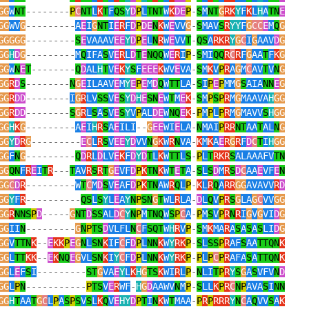
GG
W
NT
--------
P
C
NT
L
K
T
F
QS
Y
D
P
L
TNT
W
K
DE
P
-
S
M
NT
G
RK
Y
F
K
L
H
A
TN
E
GG
WV
G
---------
A
E
I
G
NT
I
E
R
F
D
P
DE
N
K
W
E
VV
G
-
S
MAV
S
R
YY
F
G
CC
E
M
Q
G
GGGGG
---------
S
E
VAAAV
EE
Y
D
P
E
L
N
R
W
E
VV
T
-
QS
A
RKR
Y
G
C
I
G
AAV
D
G
GG
H
D
G
---------
M
Q
IFA
S
V
E
R
L
D
T
E
NQQ
W
E
R
I
P
-
S
MI
QQ
R
C
R
F
G
AA
T
F
K
G
GG
W
N
E
T
--------
Q
D
AL
H
T
V
E
K
Y
S
F
EEE
K
WV
E
VA
-
S
M
K
V
P
R
A
G
M
C
AV
T
V
N
G
GG
R
D
S
--------
N
G
E
ILAAV
E
M
Y
E
P
E
M
D
Q
W
TT
LA
-
S
I
P
E
P
MM
G
S
AIA
NN
E
G
GG
R
DD
--------
I
G
R
LV
SS
V
E
S
Y
D
H
E
SN
E
W
T
M
E
K
-
S
M
P
S
P
R
M
G
MAAVA
H
GG
GG
R
DD
--------
S
G
R
L
S
A
S
V
E
S
Y
V
P
AL
DE
W
NQ
E
K
-
P
M
P
L
P
R
M
G
MAVV
S
H
GG
GG
H
K
G
---------
A
E
I
H
R
S
A
E
ILI
--
G
EE
WI
E
LA
-
N
MAI
P
RR
NT
AA
T
AL
N
G
GG
Y
D
R
G
---------
E
C
L
R
S
V
EE
Y
D
VV
N
G
K
W
R
N
VA
-
K
M
K
A
E
R
G
R
F
D
C
T
I
H
GG
GG
F
N
G
---------
Q
D
R
L
D
LV
E
K
F
D
Y
D
T
L
K
W
TT
L
S
-
P
L
T
RKR
S
ALAAAFV
TN
GG
QN
F
R
E
I
T
R
---
T
AV
R
S
R
T
G
E
VF
D
P
K
TN
K
W
T
E
T
A
-
S
L
S
D
M
R
S
D
C
AA
E
VF
E
N
GG
C
D
R
---------
W
T
C
M
D
S
V
E
AF
D
P
K
TN
AW
R
Q
L
P
-
K
L
R
Q
A
RR
GG
AVAVV
R
D
GG
Y
F
R
----------
QS
L
S
Y
L
E
A
Y
N
P
SN
G
T
WL
R
LA
-
D
L
Q
V
P
R
S
G
LA
G
C
VV
GG
GG
R
NNS
P
D
-----
G
NT
D
SS
AL
D
C
Y
N
P
M
TNQ
W
S
P
C
A
-
P
M
S
V
P
R
N
R
I
G
V
G
VI
D
G
GG
II
N
---------
G
N
P
TS
D
VLFL
N
C
F
SQT
W
H
R
V
P
-
S
M
K
MA
R
A
S
A
S
A
S
LI
D
G
GG
V
TTN
K
--
E
KK
P
E
G
N
L
SN
K
IF
C
F
D
P
L
NN
K
W
Y
RK
P
-
S
L
SS
P
R
AF
S
AA
TTQN
K
GG
L
TT
KK
--
E
K
NQ
E
G
VL
SN
K
I
Y
C
F
D
P
L
NN
K
W
Y
RK
P
-
P
L
P
C
P
R
AFA
S
A
TTQN
K
GG
L
E
F
S
I
---------
ST
G
VA
E
Y
L
K
H
G
TS
K
WI
R
L
P
-
N
LI
T
P
R
Y
S
G
A
S
VFV
N
D
GG
L
P
N
-----------
P
TS
V
E
R
WF
-
H
G
D
AAWV
N
M
P
-
S
LL
K
P
R
C
N
P
AVA
S
I
NN
GG
H
T
AA
T
G
C
L
P
A
S
P
S
V
S
L
K
Q
V
E
HY
D
P
T
I
N
K
W
T
MAA
-
P
R
P
RRR
Y
N
C
A
Q
VV
S
A
K