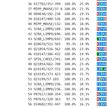
36 O17702/352-399  100.0%  25.0%    
R
I
Y
VA
37 MIPP_MOUSE/37-8 100.0%  21.3%    
AI
Y
AL
38 O04638/192-238  100.0%  19.1%    
K
I
Y
VA
39 O18147/480-526  100.0%  23.4%    
H
I
Y
I
C
40 MIPP_MOUSE/132- 100.0%  18.8%    
C
I
Y
AI
41 SCRA_LIMPO/188- 100.0%  18.8%    
R
IFVF
42 SCRA_LIMPO/696- 100.0%  18.8%    
VL
Y
AI
43 SCRB_LIMPO/692- 100.0%  20.8%    
S
I
Y
VI
44 Q18670/521-565   95.3%  14.9%    
K
IIAV
45 Q21854/516-562  100.0%  23.4%    
K
IFV
C
46 O18147/386-432  100.0%  14.9%    
Q
V
Y
AI
47 SP26_CAEEL/341- 100.0%  13.2%    
R
I
Y
VF
48 Q21854/662-708  100.0%  23.4%    
LVVAA
49 Q14145/327-372  100.0%  21.7%    
LI
Y
T
A
50 Q14145/373-423  100.0%  15.7%    
LL
Y
AV
51 O23199/57-103   100.0%  21.3%    
L
C
Y
VI
52 SCRA_LIMPO/236- 100.0%  18.5%    
II
Y
VI
53 SCRB_LIMPO/236- 100.0%  20.4%    
LI
Y
VV
54 P87617/308-354  100.0%  19.1%    
K
L
Y
VI
55 P87631/320-363   97.7%  15.6%    
K
L
Y
VV
56 O14682/392-447  100.0%  16.1%    
C
L
Y
VV