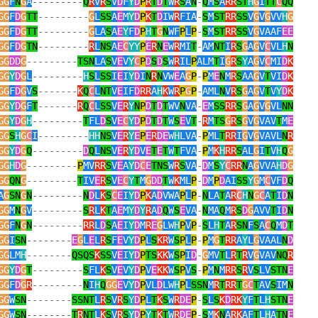
GG
F
N
G
A
---------
Q
R
V
R
S
V
D
F
Y
D
P
R
T
D
T
W
R
S
A
N
-
Q
M
S
A
RR
ST
H
G
I
TT
C
QQ
GG
F
D
G
TT
---------
G
L
SS
A
E
M
Y
D
P
K
T
D
IW
R
FIA
-
S
M
ST
RR
SS
V
G
V
G
VV
H
G
GG
F
D
G
TT
---------
G
LA
S
A
E
Y
F
D
P
H
T
G
N
WF
P
L
P
-
S
M
ST
RR
SS
V
G
VAAF
EE
GG
F
D
G
TN
---------
R
L
NS
A
E
C
YY
P
E
R
N
E
W
R
MI
T
-
AM
NT
I
R
S
G
A
G
V
C
VL
H
N
GG
DD
G
---------
TSN
LA
S
V
E
V
Y
C
P
D
S
D
S
W
R
IL
P
ALM
T
I
G
R
S
Y
A
G
V
C
MI
D
K
GG
Y
D
G
L
---------
H
S
L
SS
I
E
I
Y
D
I
N
R
N
VW
E
A
G
P
-
P
M
E
N
M
R
S
AA
G
V
T
VI
D
K
GG
F
D
G
V
S
-------
K
Q
C
L
NT
V
E
IF
D
RR
A
H
K
W
R
P
G
P
-
AML
N
V
R
S
G
A
G
V
T
V
Y
D
K
GG
Y
D
G
F
T
-------
R
Q
C
L
SS
V
E
R
Y
N
P
D
T
D
T
WV
N
VA
-
E
M
SS
RR
S
G
A
G
V
G
VL
NN
GG
Y
D
G
H
---------
T
FL
D
S
V
E
C
Y
D
P
D
T
D
T
W
S
E
V
T
-
R
M
TS
G
R
S
G
V
G
VAV
T
M
E
GG
S
H
G
C
I
---------
HH
NS
V
E
R
Y
E
P
E
R
DE
W
H
LVA
-
P
ML
T
RR
I
G
V
G
VAVL
N
R
GG
Y
D
G
Q
---------
D
Q
L
NS
V
E
R
Y
D
V
E
T
E
T
W
T
FVA
-
P
M
K
H
RR
S
AL
G
I
T
V
H
Q
G
GG
H
D
G
---------
P
MV
RR
S
V
E
A
Y
D
C
E
TNS
W
R
S
VA
-
D
M
S
Y
C
RR
N
A
G
VVA
H
D
G
GG
QN
G
---------
T
IV
E
R
S
V
E
C
Y
T
M
G
DD
T
W
K
ML
P
-
D
M
P
D
AI
SS
Y
G
M
C
VF
D
Q
A
G
SN
G
N
---------
N
D
L
K
S
C
E
I
Y
D
P
K
A
D
VWA
P
L
P
-
N
LA
T
A
R
C
H
N
G
C
A
T
I
D
N
GG
M
N
G
V
---------
S
R
L
K
T
A
E
M
Y
D
Y
R
A
D
Q
W
S
E
VA
-
N
MA
Q
M
R
S
D
G
AVV
T
I
D
N
GG
F
N
G
N
---------
RR
L
D
S
A
E
I
Y
D
M
R
E
G
LW
H
P
V
P
-
S
L
H
T
A
R
SN
F
S
A
C
Q
M
D
T
GG
I
SN
--------
E
G
L
E
L
R
S
F
E
V
Y
D
P
L
S
KR
W
S
P
L
P
-
P
M
G
T
RR
A
Y
L
G
VAAL
N
D
GG
LM
H
--------
QSQS
K
SS
V
E
I
Y
D
P
TS
KK
W
S
P
I
D
-
G
MV
T
L
R
T
R
V
G
VAV
NQ
R
GG
Y
D
G
T
---------
S
FL
K
S
V
E
V
Y
D
P
V
E
KK
W
S
P
V
S
-
P
M
N
M
RR
S
R
V
S
LV
STN
E
GG
F
D
G
R
---------
N
I
H
Q
GG
E
V
Y
D
P
VL
D
LW
H
P
L
SSN
M
R
T
RR
T
G
C
T
AV
S
IM
N
GG
W
SN
--------
SSNT
L
R
S
V
R
S
Y
D
P
L
T
K
S
W
R
DE
P
-
S
L
S
K
D
RK
Y
F
T
L
H
STN
E
GG
W
SN
--------
T
R
NT
L
K
S
V
R
S
Y
D
P
Y
T
K
T
W
R
DE
P
-
S
M
K
N
A
RK
AF
T
L
H
A
TN
E