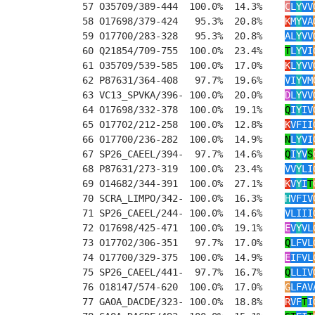
57 O35709/389-444  100.0%  14.3%    
C
L
Y
VV
58 O17698/379-424   95.3%  20.8%    
K
M
Y
VA
59 O17700/283-328   95.3%  20.8%    
AL
Y
VV
60 Q21854/709-755  100.0%  23.4%    
T
L
Y
VI
61 O35709/539-585  100.0%  17.0%    
K
L
Y
VV
62 P87631/364-408   97.7%  19.6%    
VI
Y
VM
63 VC13_SPVKA/396- 100.0%  20.0%    
D
L
Y
VV
64 O17698/332-378  100.0%  19.1%    
Q
I
Y
IV
65 O17702/212-258  100.0%  12.8%    
K
VFII
66 O17700/236-282  100.0%  14.9%    
N
L
Y
VI
67 SP26_CAEEL/394-  97.7%  14.6%    
Q
I
Y
V
S
68 P87631/273-319  100.0%  23.4%    
VV
Y
LI
69 O14682/344-391  100.0%  27.1%    
K
V
Y
I
T
70 SCRA_LIMPO/342- 100.0%  16.3%    
H
VFIV
71 SP26_CAEEL/244- 100.0%  14.6%    
VLIII
72 O17698/425-471  100.0%  19.1%    
E
V
Y
VL
73 O17702/306-351   97.7%  17.0%    
Q
LFVL
74 O17700/329-375  100.0%  14.9%    
E
IFVL
75 SP26_CAEEL/441-  97.7%  16.7%    
Q
LLIV
76 O18147/574-620  100.0%  17.0%    
G
LFAV
77 GAOA_DACDE/323- 100.0%  18.8%    
R
VF
T
I